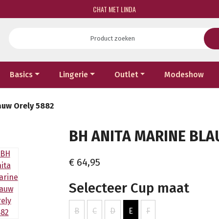
CHAT MET LINDA
Basics
Lingerie
Outlet
Modeshow
auw Orely 5882
BH ANITA MARINE BLAU
€ 64,95
Selecteer Cup maat
B
C
D
E
F