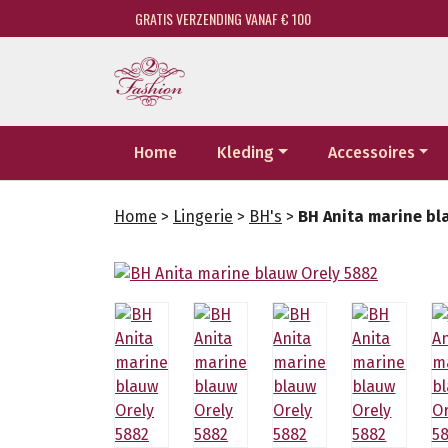
GRATIS VERZENDING VANAF € 100
Home
Kleding
Accessoires
Home
>
Lingerie
>
BH's
>
BH Anita marine bl