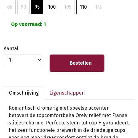
85
90
95
100
105
110
115
Op voorraad: 1
Aantal
Bestellen
Omschrijving
Eigenschappen
Romantisch dromerig met speelse accenten
betovert de topcomfortbeha Orely reliëf met Franse
stipjes-charme. Perfecte steun tot cup H garandeert
het zeer functionele breiwerk in de driedelige cups.
Voor nog meer draagcomfort ontziet de brug de